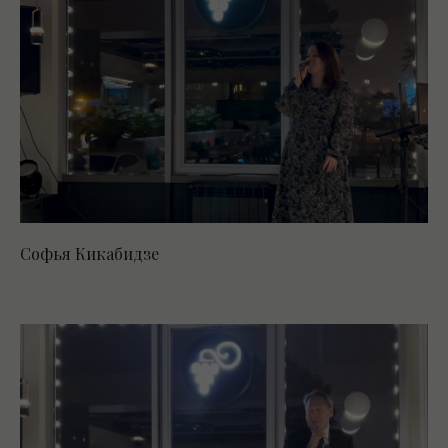
Софья Кикабидзе