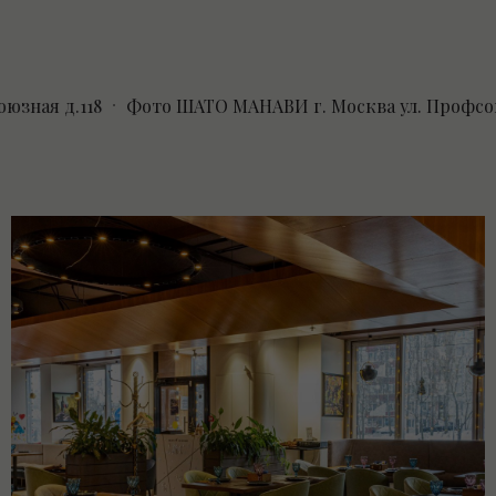
то ШАТО МАНАВИ г. Москва ул. Профсоюзная д.118
Фо