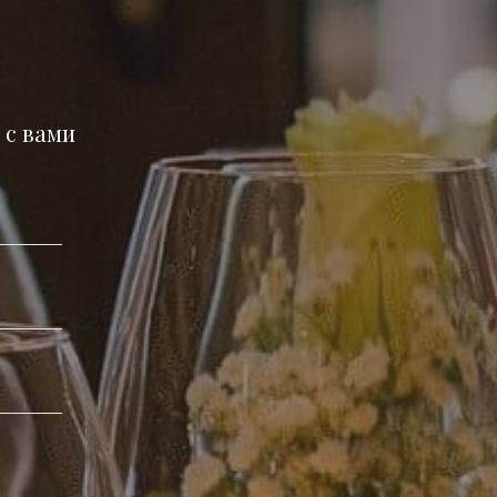
в
 с вами