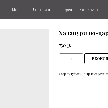
ная
Меню
Доставка
Галерея
Контакты
Хачапури по-ца
р.
750
В КОРЗИ
Сыр сулугуни, сыр имерети