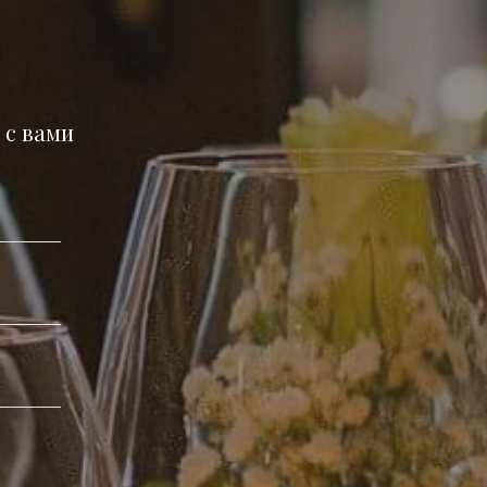
в
 с вами