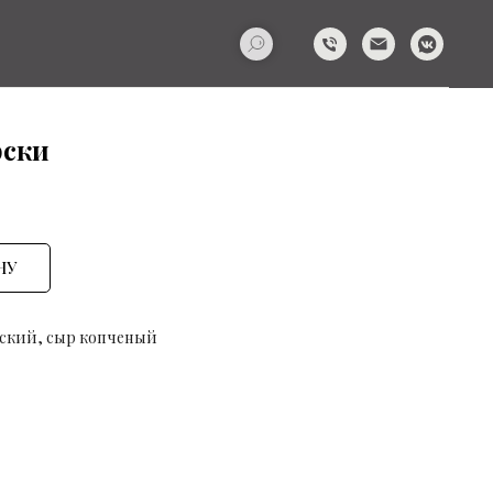
рски
НУ
нский, сыр копченый