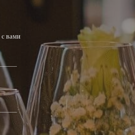
в
 с вами