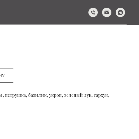
НУ
 петрушка, базилик, укроп, зеленый лук, тархун,