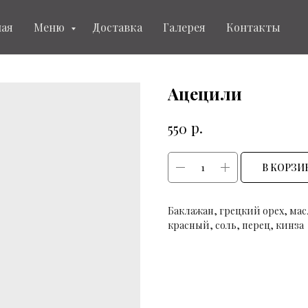
ная
Меню
Доставка
Галерея
Контакты
Ацецили
р.
550
В КОРЗИ
Баклажан, грецкий орех, мас
красный, соль, перец, кинза